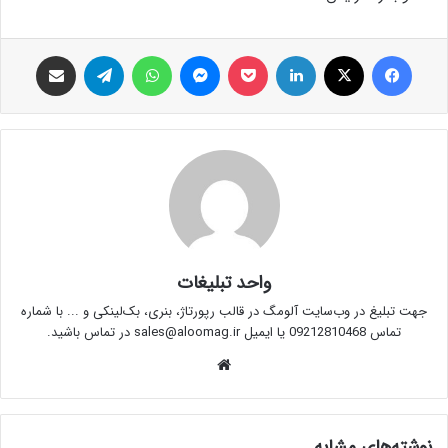
فیس بوک
X
لینکدین
پاکت
پیام رسان
واتس آپ
تلگرام
اشتراک گذاری از طریق ایمیل
واحد تبلیغات
جهت تبلیغ در وب‌سایت آلومگ در قالب رپورتاژ، بنری، بک‌لینکی و ... با شماره
تماس 09212810468 یا ایمیل sales@aloomag.ir در تماس باشید.
وبس
ای
ت
نوشته‌های مشابه