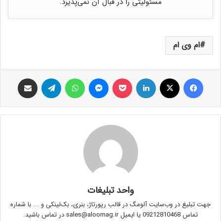
مسئولیتی را در قبال آن نمی‌پذیرد.
ام وی ام
فیس بوک
X
لینکدین
پاکت
پیام رسان
واتس آپ
تلگرام
اشتراک گذاری از طریق ایمیل
واحد تبلیغات
جهت تبلیغ در وب‌سایت آلومگ در قالب رپورتاژ، بنری، بک‌لینکی و ... با شماره
تماس 09212810468 یا ایمیل sales@aloomag.ir در تماس باشید.