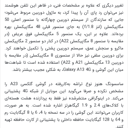
تغییر دیگری که علاوه بر مشخصات فنی، در ظاهر این تلفن هوشمند
نیز می‌توان رد پای آن را پیدا کرد، به ماژول دوربین مربوط می‌شود؛
جایی که سازندگان از سیستم دوربین چهارگانه با سنسور اصلی 50
مگاپیکسلی (لنز f/1.8) به جای سنسور قبلی 48 مگاپیکسلی بهره
برده‌اند. علاوه بر این، یک سنسور 5 مگاپیکسلی فوق عریض (در
مقایسه با سنسور 8 مگاپیکسلی A22) در کنار دو سنسور 2 مگاپیکسلی
ماکرو و سنجش عمق، سیستم دوربین پشتی را تکمیل خواهند کرد.
برای دوربین سلفی نیز حالا از سنسوری 8 مگاپیکسلی (در مقایسه با
دوربین 13 مگاپیکسلی A21 و A22) استفاده شده است تا شباهت‌ها
میان این گوشی و Galaxy A13 4G، به شکلی عجیب بیشتر باشد.
سامسونگ هنوز نوع تراشه به‌کاررفته در گوشی گلکسی A23 را
مشخص نکرده و صرفا می‌گوید این موبایل از شبکه 4G پشتیبانی
می‌کند. در اینوگرافی منتشرشده نیز فقط به پردازنده هشت هسته‌ای
با کلاک‌های 2.4 و 1.9 گیگاهرتز اشاره شده است. به هر صورت،
کاربران می‌توانند این گوشی را در سه نسخه با 4، 6 یا 8 گیگابایت رم
و 64 یا 128 گیگابایت حافظه داخلی با پشتیبانی از کارت حافظه تهیه
کنند.