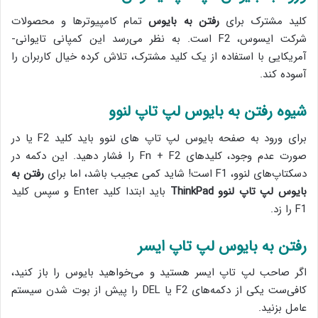
کلید مشترک برای
رفتن به بایوس
تمام کامپیوترها و محصولات
شرکت ایسوس، F2 است. به نظر می‌رسد این کمپانی تایوانی-
آمریکایی با استفاده از یک کلید مشترک، تلاش کرده خیال کاربران را
آسوده کند.
شیوه رفتن به بایوس لپ تاپ لنوو
برای ورود به صفحه بایوس لپ تاپ های لنوو باید کلید F2 یا در
صورت عدم وجود، کلیدهای Fn + F2 را فشار دهید. این دکمه در
دسکتاپ‌های لنوو، F1 است! شاید کمی عجیب باشد، اما برای
رفتن به
بایوس لپ تاپ لنوو ThinkPad
باید ابتدا کلید Enter و سپس کلید
F1 را زد.
رفتن به بایوس لپ تاپ ایسر
اگر صاحب لپ تاپ ایسر هستید و می‌خواهید بایوس را باز کنید،
کافی‌ست یکی از دکمه‌های F2 یا DEL را پیش از بوت شدن سیستم
عامل بزنید.