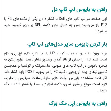
رفتن به بایوس لپ تاپ دل
این صفحه در لپ تاپ های Dell با فشار دادن یکی از دکمه‌های F2 یا
F12 باز می‌شود؛ پس به دنبال زدن دکمه DEL بر روی کیبورد خود
نباشید!
باز کردن بایوس سایر مدل‌های لپ تاپ
برای ورود به بایوس مینی کیس HP یا لپ تاپ های اچ پی، لازم
است کلید F10 را پیش از بالا آمدن ویندوز فشار دهید. برای رفتن به
پنجره بایوس در لپ تاپ های سونی، سامسونگ و توشیبا و همچنین
کامپیوترهای برند اوریجین، کلید F2 را در پنجره POST باید فشار داد.
اگر قصد مشاهده بایوس تبلت های مایکروسافت سرفیس را دارید،
لازم است موقع روشن شدن، دکمه افزایش صدا را فشار داده و نگه
دارید.
رفتن به بایوس اپل مک بوک