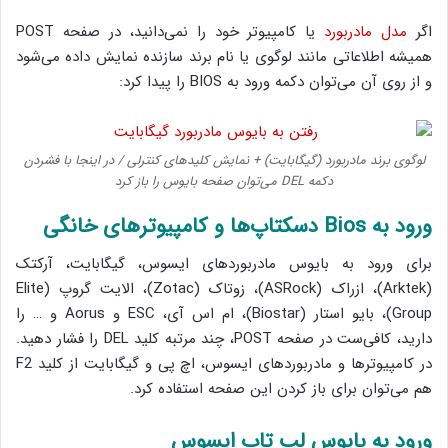
اگر
مدل مادربورد
یا کامپیوتر خود را نمی‌دانید، در صفحه POST
همیشه اطلاعاتی مانند لوگوی یا نام برند سازنده نمایش داده می‌شود
و از روی آن می‌توان دکمه ورود به BIOS را پیدا کرد:
لوگوی برند مادربورد (گیگابایت) + نمایش کلیدهای کنترلی / در اینجا با فشردن
دکمه DEL می‌توان صفحه بایوس را باز کرد
ورود به Bios دسکتاپ‌ها و کامپیوترهای خانگی
برای ورود به بایوس مادربوردهای ایسوس، گیگابایت، آرکتک
(Arktek)، ازراک (ASRock)، زوتاک (Zotac)، الایت گروپ (Elite
Group)، بایو استار (Biostar)، ام اس آی، ESC و Aorus و … را
دارید، کافی‌ست در صفحه POST، چند مرتبه کلید DEL را فشار دهید.
در کامپیوترها و مادربوردهای ایسوس، اچ پی و گیگابایت از کلید F2
هم می‌توان برای باز کردن این صفحه استفاده کرد.
ورود به بایوس لپ تاپ ایسوس