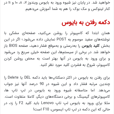
خواهید شد. در پایان نیز شیوه ورود به بایوس ویندوز ۷، ۸، ۱۰ و ۱۱ در
کنار لینوکس و مک بوک را هم به شما آموزش می‌دهیم.
دکمه رفتن به بایوس
همان ابتدا که کامپیوتر را روشن می‌کنید، صفحه‌ای مشکی با
نوشته‌های سفید موسوم به POST نمایش داده می‌شود.؛ اگر در این
بخش
کلید بایوس
را به‌درستی و به‌موقع فشار دهید، صفحه BIOS باز
خواهد شد. در برخی از سیستم‌ها، این صفحه خیلی سریع رد می‌شود
و برای ورود به بایوس در آنها بهتر است به محض روشن کردن
کامپیوتر، شروع به فشردن کلید مورد نظر کنید.
برای رفتن به بایوس در اکثر دسکتاپ‌ها باید دکمه DEL یا Delete را
چندین مرتبه فشار داد و این شیوه در 90 درصد آنها نیز جواب
می‌دهد. اما متاسفانه شیوه ورود به بایوس در لپ تاپ ها،
کامپیوترهای گیمینگ و برخی دستگاه‌های دیگر، کاملا متفاوت است.
مثلا برای ورود به بایوس لپ تاپ Lenovo باید کلید F2 را زد، در
حالی که این دکمه در لپ تاپ ایسوس، F10 است!