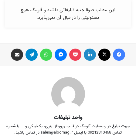
این مطلب صرفا جنبه تبلیغاتی داشته و آلومگ هیچ
مسئولیتی را در قبال آن نمی‌پذیرد.
فیس بوک
X
لینکدین
پاکت
پیام رسان
واتس آپ
تلگرام
اشتراک گذاری از طریق ایمیل
واحد تبلیغات
جهت تبلیغ در وب‌سایت آلومگ در قالب رپورتاژ، بنری، بک‌لینکی و ... با شماره
تماس 09212810468 یا ایمیل sales@aloomag.ir در تماس باشید.