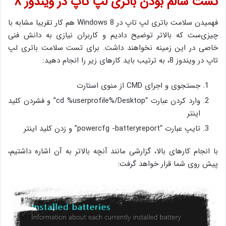
تست سالم بودن باتری لپ تاپ در ویندوز ۸
فهمیدن سلامت باتری لپ تاپ در Windows 8 هم کار تقریبا مشابه با
چیزی‌ست که بالاتر توضیح دادیم و کاربران نیازی به دانش فنی
خاصی در این زمینه نخواهند داشت. برای تست سلامت باتری لپ
تاپ در ویندوز 8، به ترتیب باید کارهای زیر را انجام دهید:
جستجوی و اجرای CMD از منوی استارت
وارد کردن عبارت “cd %userprofile%/Desktop” و فشردن کلید
اینتر
تایپ عبارت “powercfg -batteryreport” و زدن کلید اینتر
با انجام کارهای بالا، گزارشی مانند آنچه بالاتر به آن اشاره داشتیم،
پیش روی شما قرار خواهد گرفت: