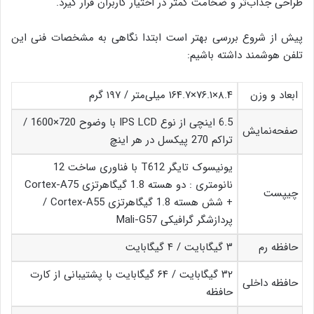
طراحی جذاب‌تر و ضخامت کمتر در اختیار کاربران قرار گیرد.
پیش از شروع بررسی بهتر است ابتدا نگاهی به مشخصات فنی این
تلفن هوشمند داشته باشیم:
ابعاد و وزن
۸.۴×۷۶.۱×۱۶۴.۷ میلی‌متر / ۱۹۷ گرم
6.5 اینچی از نوع IPS LCD با وضوح 720×1600 /
صفحه‌نمایش
تراکم 270 پیکسل در هر اینچ
یونیسوک تایگر T612 با فناوری ساخت 12
نانومتری : دو هسته 1.8 گیگاهرتزی Cortex-A75
چیپست
+ شش هسته 1.8 گیگاهرتزی Cortex-A55 /
پردازشگر گرافیکی Mali-G57
حافظه رم
۳ گیگابایت / ۴ گیگابایت
۳۲ گیگابایت / ۶۴ گیگابایت با پشتیبانی از کارت
حافظه داخلی
حافظه