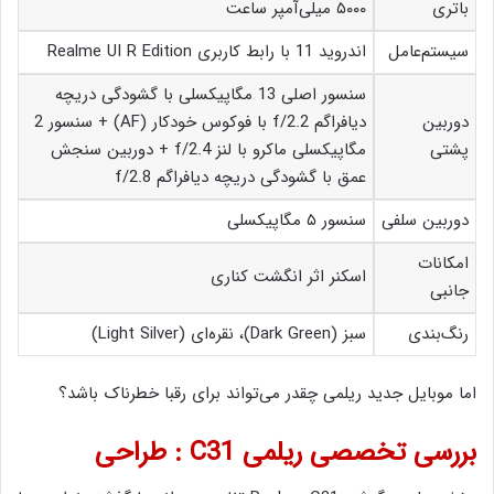
باتری
۵۰۰۰ میلی‌آمپر ساعت
سیستم‌عامل
اندروید 11 با رابط کاربری Realme UI R Edition
سنسور اصلی 13 مگاپیکسلی با گشودگی دریچه
دوربین
دیافراگم f/2.2 با فوکوس خودکار (AF) + سنسور 2
پشتی
مگاپیکسلی ماکرو با لنز f/2.4 + دوربین سنجش
عمق با گشودگی دریچه دیافراگم f/2.8
دوربین سلفی
سنسور ۵ مگاپیکسلی
امکانات
اسکنر اثر انگشت کناری
جانبی
رنگ‌بندی
سبز (Dark Green)، نقره‌ای (Light Silver)
اما موبایل جدید ریلمی چقدر می‌تواند برای رقبا خطرناک باشد؟
بررسی تخصصی ریلمی C31 : طراحی