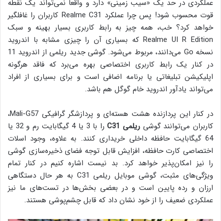
عملکردی در حد یک «سیب زمینی» دارد و واقعا نمی‌تواند یک نقطه
قوت محسوب شود! پس چرا عملکرد Realme C31 کاربران را غافلگیر
خواهد کرد؟ خب، همه چیز به رابط کاربری بسیار بهینه و سبک
Realme UI R Edition که بسیاری آن را چیزی مشابه با اندروید
نسخه Go می‌دانند، مربوط می‌شود. گوشی جدید ریلمی از اندروید 11
در کنار یک رابط کاربری اختصاصی بهره می‌برد که فاقد هرگونه
اپلیکیشن تبلیغاتی یا برنامه اضافی است و برای بسیاری از افراد
می‌تواند یادآور اندروید خام گوگل هم باشد.
در کنار این پردازنده هشت هسته‌ای و پردازشگر گرافیکی Mali-G57،
کاربران می‌توانند گوشی
ریلمی C31
را با 3 یا 4 گیگابایت رم و 32 یا
64 گیگابایت حافظه داخلی خریداری کنند. به علاوه، وجود اسلات
اختصاصی کارت حافظه، افزایش قابل توجه فضای ذخیره‌سازی گوشی
را نیز امکان‌پذیر خواهد کرد. بد نیست اشاره کنیم در کنار تمام
ویژگی‌های مثبت، گوشی موبایل ریلمی C31 به هر حال دستگاهی
ارزان و رده پایین است و در بعضی بخش‌ها در تست‌های ما نیز
عملکردی ضعیف را از خود نشان داد که قابل چشم‌پوشی هستند.