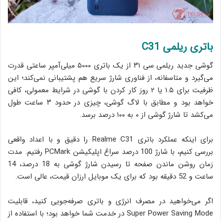
باتری ریلمی C31
گوشی جدید ریلمی سی ۳۱ از یک باتری ۵۰۰۰ میلی‌آمپر ساعتی قدرت
می‌گیرد و متاسفانه، از فناوری شارژ سریع هم پشتیبانی نمی‌کند؛ این
ظرفیت برای ۱.۵ یا ۲ روز کار کردن با گوشی در شرایط معمولی، کافی
خواهد بود و مطابق با لاگ گوشی، چیزی در حدود ۳ ساعت طول
می‌کشد تا شارژ گوشی از ۰ به ۱۰۰ درصد برسد.
برای اینکه عملکرد باتری Realme C31 را دقیق و با اعداد واقعی
بررسی کنیم، با شارژ 100 درصد سراغ اپلیکیشن PCMark رفتیم. مدت
زمان روشن ماندن صفحه تا رسیدن شارژ گوشی به 18 درصد، 14
ساعت و 52 دقیقه بود که برای یک موبایل ارزان قیمت، عالی است.
اگر می‌خواهید در مصرف انرژی و باتری صرفه‌جویی کنید، قابلیت
Super Power Saving Mode در خدمت شما خواهد بود؛ با استفاده از