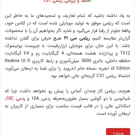
به یاد داشته باشید که تمام تعاریف و تمجیدهای ما به خاطر این
است که ریلمی موفق به تولید موبایلی شده است که در کلاس خود،
واقعا جلوتر از رقبا قرار می‌گیرد و شاید اگر بخواهیم آن را با محصولات
گران‌تر مقایسه کنیم،
ریلمی سی ۳۱
هیچ حرفی برای گفتن نداشته
باشد. با این حال، برای موبایلی ارزان‌قیمت با چیپست یونیسوک
T612 و پردازنده هشت هسته‌ای، 4 گیگابایت رم و 64 گیگابایت
حافظه داخلی، باتری 5000 میلی‌آمپری و رابط کاربری Realme UI R
Edition که تجربه نسخه خام اندروید را برای شما به ارمغان می‌آورد،
احتمالا ریلمی C31 گزینه‌ای عالی خواهد بود.
هرچند، ریلمی کار چندان آسانی را پیش رو نخواهد داشت چرا که
شیائومی با دو گوشی بسیار مقرون‌به‌صرفه ردمی 10A و
ردمی 10C
،
امکاناتی عالی را در قالب قیمت مناسب برای بسیاری از کاربران به
ارمغان آورده است.
Telset