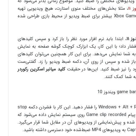
ویدیوهای مختلفی را ضبط کنید. موضوع زمانی بدتر می‌شود که
 ۱۱
، مثلا بخش‌های مختلف منوی استارت، هیچ ویدیویی تهیه
کرد! همان‌طور که از نام این برنامه نیز پیداست، Xbox Game Bar بیشتر برای ضبط ویدیو از محیط بازی طراحی شده
 ۱۱
، ابتدا باید نرم افزار مورد نظر را باز کرد و سپس کلیدهای
ع فیلمبرداری فشار داد؛ با این کار، یک ابزارک کوچک گوشه صفحه به نمایش
به شما نمایش می‌دهد. برای این کار همچنین می‌توان کلیدهای
 نیز فشار داد تا Gamebar مستقیما باز شده و سپس از روی آن، دکمه ضبط ویدیو را زد. گفتنی‌ست
 را نیز ضبط کنید. این‌ها در حقیقت
کلید میانبر اسکرین رکوردر
ه شما کمک کنند.
برای قطع فیلم‌برداری کافی‌ست یک بار دیگر، کلیدهای Windows + Alt + R را فشار دهید. این کار با فشردن دکمه stop
در داخل Gamebar نیز می‌توان انجام داد. پس از آن، پیام Game clip recorded روی سیستم نمایش داده می‌شود که
 شده و پیش‌نمایشی از ویدیوهای آن در مقابل شما قرار می‌گیرد.