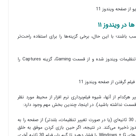
 در ویندوز ۱۱
 باشند؛ با این حال، برخی گزینه‌ها را برای استفاده راحت‌تر
، وارد بخش تنظیمات ویندوز شده و از قسمت Gaming، گزینه Captures را
هرکدام از آنها، شیوه فیلم‌برداری نرم افزار از محیط مورد نظر
این ویژگی، ویدیوهای 30 ثانیه‌ای (یا در صورت تغییر تنظیمات، بلندتر) از صفحه را به
ز ذخیره می‌کند. در نتیجه، اگر حین بازی کردن موفق به خلق
صحنه‌ای خاص شدید، کافی‌ست همان لحظه کلیدهای Windows + G را فشار دهید تا گیم بار، فیلم 30 ثانیه آخری