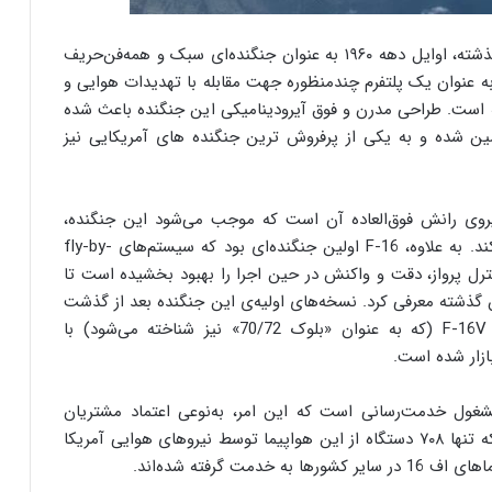
F-16 فالکون، که بیش از ۵۰ سال از طراحی اولیه آن گذشته، اوایل دهه ۱۹۶۰ به عنوان جنگنده‌ای سبک و همه‌فن‌حریف
ه عنوان یک پلتفرم چندمنظوره جهت مقابله با تهدیدات هوایی و
ه است. طراحی مدرن و فوق آیرودینامیکی این جنگنده باعث شده
ین شده و به یکی از پرفروش ترین جنگنده های آمریکایی نیز
ت F-16، نسبت وزن به نیروی رانش فوق‌العاده آن است که موجب می‌شود این جنگنده،
مانورپذیری بالا و سرعت اجرای حرکات چابک را پیدا کند. به علاوه، F-16 اولین جنگنده‌ای بود که سیستم‌های fly-by-
 کنترل پرواز، دقت و واکنش در حین اجرا را بهبود بخشیده است تا
 گذشته معرفی کرد. نسخه‌های اولیه‌ی این جنگنده بعد از گذشت
سال‌ها، به‌دفعات ارتقا پیدا کرده و حالا نسل جدید F-16V (که به عنوان «بلوک 70/72» نیز شناخته می‌شود) با
ازار شده است.
 از F-16 در سطح جهان مشغول خدمت‌رسانی است که این امر، به‌نوعی اعتماد مشتریان
بین‌المللی به پلتفرم مذکور را نشان میدهد. از آنجایی که تنها ۷۰۸ دستگاه از این هواپیما توسط نیروهای هوایی آمریکا
 گرفته شده‌اند.