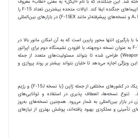
ته شد. این جنگنده، که با نام «ایگل» به معنی «عقاب» معروف
شده، از همان ابتدا توانست جایگاهی ویژه در میان هواپیماهای جنگنده ایفا کند. ایالات متحده بیشترین تعداد F-15 را
در اختیار دارد و نسخه‌های مختلف آن (از جمله A، B، C، D و نسخه‌های پیشرفته‌تر مانند F-15EX) در بازارهای بین‌المللی
F- ایگل، طراحی هواپیما با بارگیری انتها محور پایین است که به آن امکان مانور بالا در
شرایط جنگی را می‌دهد. علاوه بر این، مدل F-15E Strike به عنوان نسخه دوجهته، با افزودن نشیمنگاه دوم برای اپراتور
سامانه‌های تسلیحاتی (Weapon Systems Officer – WSO) طراحی شده تا بتواند مسئولیت‌های متعدد از جمله
ین ویژگی اجازه می‌دهد تا خلبان بتواند بیشتر بر روند پروازی و
اف 15 به عنوان یکی از پرفروش ترین جنگنده های آمریکا، در کشورهای مختلفی از جمله ژاپن (با نسخه F-15J) و رژیم
) خدمت‌رسانی می‌کند. تنوع نسخه‌ها، انعطاف پذیری در استفاده و توانایی‌های
ر بازار بین‌المللی به شمار می‌رود. همچنین نسخه‌های به‌روز
در سیستم‌های تأمینی و عملکردی بهبود یافته‌اند، پوشش بهتری از نیازهای